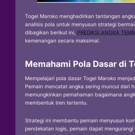
Togel Maroko menghadirkan tantangan ang
analisis pola untuk menyusun strategi bermai
dibagikan berikut ini,
PREDIKSI ANGKA TEM
kemenangan secara maksimal.
Memahami Pola Dasar di T
Mempelajari pola dasar Togel Maroko menjad
Pemain mencatat angka sering muncul dari ha
memungkinkan pemahaman bagaimana angka-
membentuk tren tertentu.
Strategi ini membantu pemain menyusun kombi
pendekatan logis, pemain dapat mengurangi