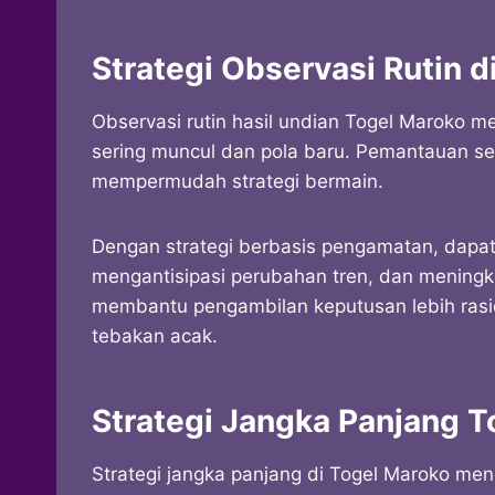
Strategi Observasi Rutin d
Observasi rutin hasil undian Togel Maroko 
sering muncul dan pola baru. Pemantauan sec
mempermudah strategi bermain.
Dengan strategi berbasis pengamatan, dapa
mengantisipasi perubahan tren, dan meningkat
membantu pengambilan keputusan lebih rasio
tebakan acak.
Strategi Jangka Panjang T
Strategi jangka panjang di Togel Maroko men