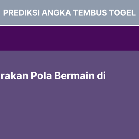
PREDIKSI ANGKA TEMBUS TOGEL
akan Pola Bermain di