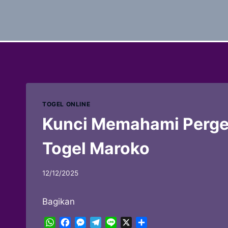
Skip
to
content
TOGEL ONLINE
Kunci Memahami Perger
Togel Maroko
12/12/2025
Bagikan
W
F
M
T
L
X
S