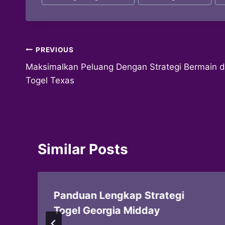
Tags:
Post
PREVIOUS
Maksimalkan Peluang Dengan Strategi Bermain d
navigation
Togel Texas
Similar Posts
Panduan Lengkap Strategi
Togel Georgia Midday