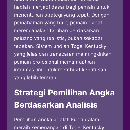
hadiah menjadi dasar bagi pemain untuk
menentukan strategi yang tepat. Dengan
pemahaman yang baik, pemain dapat
merencanakan taruhan berdasarkan
peluang yang realistis, bukan sekadar
tebakan. Sistem undian Togel Kentucky
yang jelas dan transparan memungkinkan
pemain profesional memanfaatkan
informasi ini untuk membuat keputusan
yang lebih terarah.
Strategi Pemilihan Angka
Berdasarkan Analisis
Pemilihan angka adalah kunci dalam
meraih kemenangan di Togel Kentucky.