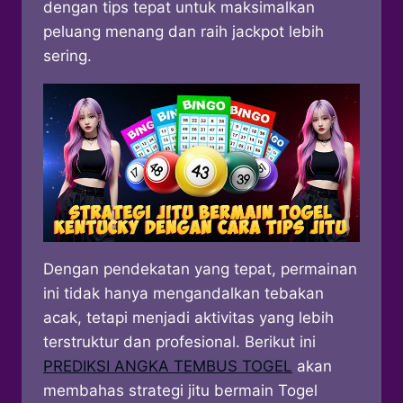
dengan tips tepat untuk maksimalkan
peluang menang dan raih jackpot lebih
sering.
Dengan pendekatan yang tepat, permainan
ini tidak hanya mengandalkan tebakan
acak, tetapi menjadi aktivitas yang lebih
terstruktur dan profesional. Berikut ini
PREDIKSI ANGKA TEMBUS TOGEL
akan
membahas strategi jitu bermain Togel