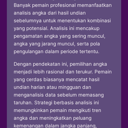
Banyak pemain profesional memanfaatkan
analisis angka dari hasil undian
sebelumnya untuk menentukan kombinasi
yang potensial. Analisis ini mencakup
pengamatan angka yang sering muncul,
angka yang jarang muncul, serta pola
pengulangan dalam periode tertentu.
Dengan pendekatan ini, pemilihan angka
menjadi lebih rasional dan terukur. Pemain
yang cerdas biasanya mencatat hasil
undian harian atau mingguan dan
menganalisis data sebelum memasang
taruhan. Strategi berbasis analisis ini
memungkinkan pemain mengikuti tren
angka dan meningkatkan peluang
kemenangan dalam jangka panjang,