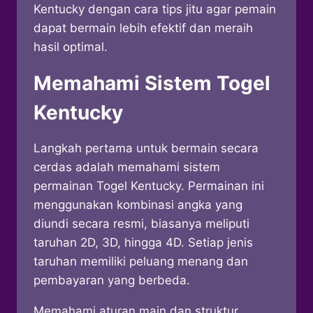
Kentucky dengan cara tips jitu agar pemain
dapat bermain lebih efektif dan meraih
hasil optimal.
Memahami Sistem Togel
Kentucky
Langkah pertama untuk bermain secara
cerdas adalah memahami sistem
permainan Togel Kentucky. Permainan ini
menggunakan kombinasi angka yang
diundi secara resmi, biasanya meliputi
taruhan 2D, 3D, hingga 4D. Setiap jenis
taruhan memiliki peluang menang dan
pembayaran yang berbeda.
Memahami aturan main dan struktur