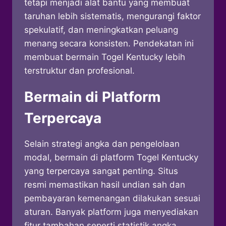
tetapi menjadi alat bantu yang membuat
taruhan lebih sistematis, mengurangi faktor
spekulatif, dan meningkatkan peluang
menang secara konsisten. Pendekatan ini
membuat bermain Togel Kentucky lebih
terstruktur dan profesional.
Bermain di Platform
Terpercaya
Selain strategi angka dan pengelolaan
modal, bermain di platform Togel Kentucky
yang terpercaya sangat penting. Situs
resmi memastikan hasil undian sah dan
pembayaran kemenangan dilakukan sesuai
aturan. Banyak platform juga menyediakan
fitur tambahan seperti statistik angka,