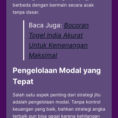
berbeda dengan bermain secara acak
tanpa dasar.
Baca Juga:
Bocoran
Togel India Akurat
Untuk Kemenangan
Maksimal
Pengelolaan Modal yang
Tepat
Salah satu aspek penting dari strategi jitu
adalah pengelolaan modal. Tanpa kontrol
keuangan yang baik, bahkan strategi angka
terbaik pun bisa gagal karena kehilangan