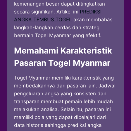
kemenangan besar dapat ditingkatkan
secara signifikan. Artikel ini
PREDIKSI
ANGKA TEMBUS TOGEL
akan membahas
langkah-langkah cerdas dan strategi
bermain Togel Myanmar yang efektif.
Memahami Karakteristik
Pasaran Togel Myanmar
Togel Myanmar memiliki karakteristik yang
membedakannya dari pasaran lain. Jadwal
pengeluaran angka yang konsisten dan
transparan membuat pemain lebih mudah
melakukan analisa. Selain itu, pasaran ini
memiliki pola yang dapat dipelajari dari
data historis sehingga prediksi angka