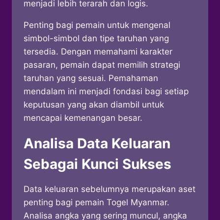
menjadi lebih terarah dan logis.
Penting bagi pemain untuk mengenal
simbol-simbol dan tipe taruhan yang
tersedia. Dengan memahami karakter
pasaran, pemain dapat memilih strategi
taruhan yang sesuai. Pemahaman
mendalam ini menjadi fondasi bagi setiap
keputusan yang akan diambil untuk
mencapai kemenangan besar.
Analisa Data Keluaran
Sebagai Kunci Sukses
Data keluaran sebelumnya merupakan aset
penting bagi pemain Togel Myanmar.
Analisa angka yang sering muncul, angka