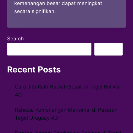
kemenangan besar dapat meningkat
secara signifikan.
Search
Search
Recent Posts
Cara Jitu Raih Hadiah Besar di Togel Bolivia
4D
Rahasia Kemenangan Maksimal di Pasaran
Togel Uruguay 4D
Strategi Ampuh Tingkatkan Peluang di Togel