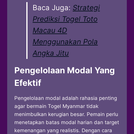
Baca Juga:
Strategi
Prediksi Togel Toto
Macau 4D
Menggunakan Pola
Angka Jitu
Pengelolaan Modal Yang
Efektif
Pengelolaan modal adalah rahasia penting
agar bermain Togel Myanmar tidak
menimbulkan kerugian besar. Pemain perlu
menetapkan batas modal harian dan target
kemenangan yang realistis. Dengan cara