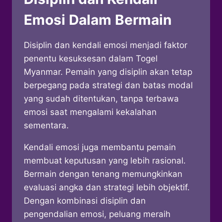
Emosi Dalam Bermain
Disiplin dan kendali emosi menjadi faktor
penentu kesuksesan dalam Togel
Myanmar. Pemain yang disiplin akan tetap
berpegang pada strategi dan batas modal
yang sudah ditentukan, tanpa terbawa
emosi saat mengalami kekalahan
sementara.
Kendali emosi juga membantu pemain
membuat keputusan yang lebih rasional.
Bermain dengan tenang memungkinkan
evaluasi angka dan strategi lebih objektif.
Dengan kombinasi disiplin dan
pengendalian emosi, peluang meraih