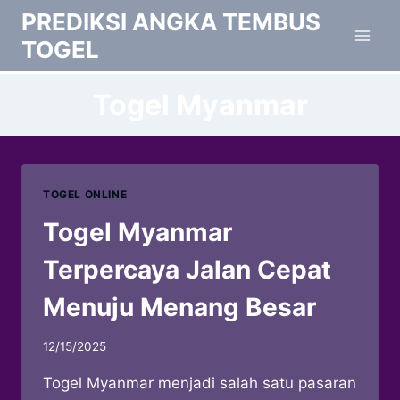
Skip
PREDIKSI ANGKA TEMBUS
to
TOGEL
content
Togel Myanmar
TOGEL ONLINE
Togel Myanmar
Terpercaya Jalan Cepat
Menuju Menang Besar
12/15/2025
Togel Myanmar menjadi salah satu pasaran