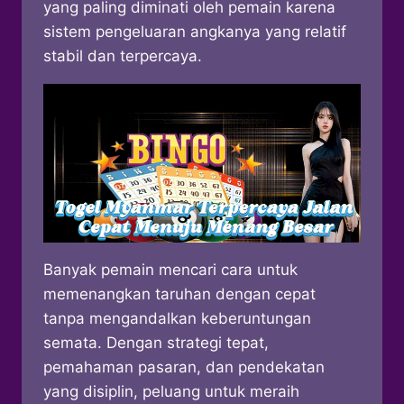
yang paling diminati oleh pemain karena
sistem pengeluaran angkanya yang relatif
stabil dan terpercaya.
Banyak pemain mencari cara untuk
memenangkan taruhan dengan cepat
tanpa mengandalkan keberuntungan
semata. Dengan strategi tepat,
pemahaman pasaran, dan pendekatan
yang disiplin, peluang untuk meraih