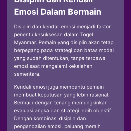
Emosi Dalam Bermain
Disiplin dan kendali emosi menjadi faktor
penentu kesuksesan dalam Togel
Myanmar. Pemain yang disiplin akan tetap
berpegang pada strategi dan batas modal
yang sudah ditentukan, tanpa terbawa
emosi saat mengalami kekalahan
sementara.
Kendali emosi juga membantu pemain
membuat keputusan yang lebih rasional.
Bermain dengan tenang memungkinkan
evaluasi angka dan strategi lebih objektif.
Dengan kombinasi disiplin dan
pengendalian emosi, peluang meraih