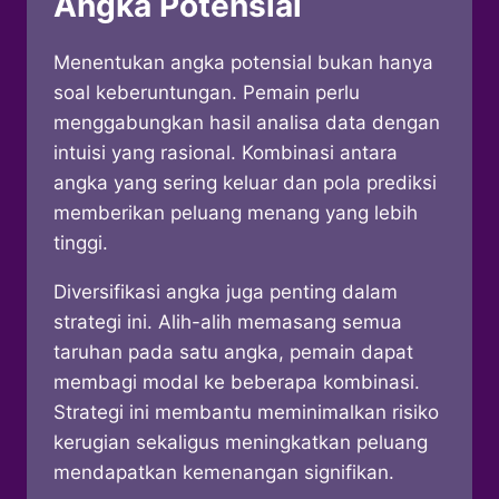
Angka Potensial
Menentukan angka potensial bukan hanya
soal keberuntungan. Pemain perlu
menggabungkan hasil analisa data dengan
intuisi yang rasional. Kombinasi antara
angka yang sering keluar dan pola prediksi
memberikan peluang menang yang lebih
tinggi.
Diversifikasi angka juga penting dalam
strategi ini. Alih-alih memasang semua
taruhan pada satu angka, pemain dapat
membagi modal ke beberapa kombinasi.
Strategi ini membantu meminimalkan risiko
kerugian sekaligus meningkatkan peluang
mendapatkan kemenangan signifikan.