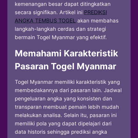
kemenangan besar dapat ditingkatkan
secara signifikan. Artikel ini
PREDIKSI
ANGKA TEMBUS TOGEL
akan membahas
langkah-langkah cerdas dan strategi
bermain Togel Myanmar yang efektif.
Memahami Karakteristik
Pasaran Togel Myanmar
Togel Myanmar memiliki karakteristik yang
membedakannya dari pasaran lain. Jadwal
pengeluaran angka yang konsisten dan
transparan membuat pemain lebih mudah
melakukan analisa. Selain itu, pasaran ini
memiliki pola yang dapat dipelajari dari
data historis sehingga prediksi angka