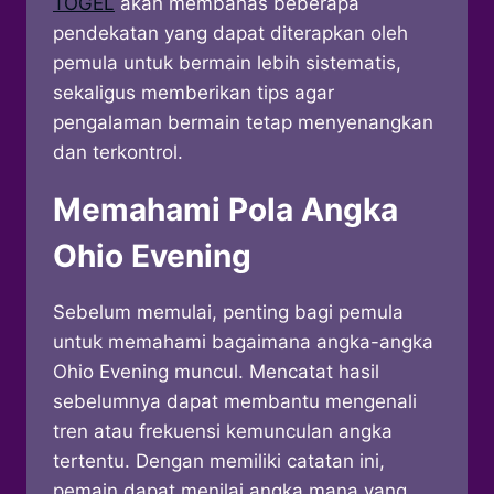
TOGEL
akan membahas beberapa
pendekatan yang dapat diterapkan oleh
pemula untuk bermain lebih sistematis,
sekaligus memberikan tips agar
pengalaman bermain tetap menyenangkan
dan terkontrol.
Memahami Pola Angka
Ohio Evening
Sebelum memulai, penting bagi pemula
untuk memahami bagaimana angka-angka
Ohio Evening muncul. Mencatat hasil
sebelumnya dapat membantu mengenali
tren atau frekuensi kemunculan angka
tertentu. Dengan memiliki catatan ini,
pemain dapat menilai angka mana yang