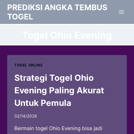
Skip
PREDIKSI ANGKA TEMBUS
to
TOGEL
content
Togel Ohio Evening
TOGEL ONLINE
Strategi Togel Ohio
Evening Paling Akurat
Untuk Pemula
02/14/2026
Bermain togel Ohio Evening bisa jadi