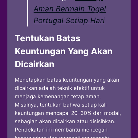
Aman Bermain Togel
Portugal Setiap Hari
Tentukan Batas
Keuntungan Yang Akan
Dicairkan
Menetapkan batas keuntungan yang akan
dicairkan adalah teknik efektif untuk
menjaga kemenangan tetap aman.
Misalnya, tentukan bahwa setiap kali
keuntungan mencapai 20–30% dari modal,
sebagian akan dicairkan atau disisihkan.
Pendekatan ini membantu mencegah