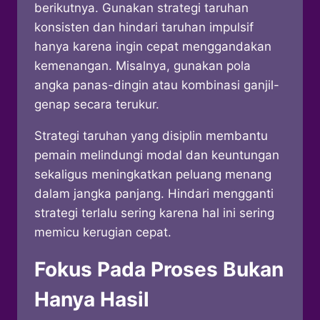
berikutnya. Gunakan strategi taruhan
konsisten dan hindari taruhan impulsif
hanya karena ingin cepat menggandakan
kemenangan. Misalnya, gunakan pola
angka panas-dingin atau kombinasi ganjil-
genap secara terukur.
Strategi taruhan yang disiplin membantu
pemain melindungi modal dan keuntungan
sekaligus meningkatkan peluang menang
dalam jangka panjang. Hindari mengganti
strategi terlalu sering karena hal ini sering
memicu kerugian cepat.
Fokus Pada Proses Bukan
Hanya Hasil