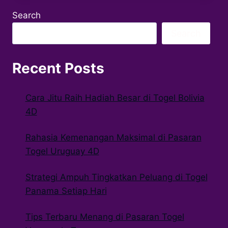
Search
Search
Recent Posts
Cara Jitu Raih Hadiah Besar di Togel Bolivia
4D
Rahasia Kemenangan Maksimal di Pasaran
Togel Uruguay 4D
Strategi Ampuh Tingkatkan Peluang di Togel
Panama Setiap Hari
Tips Terbaru Menang di Pasaran Togel