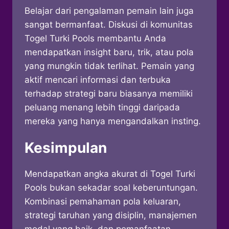
Belajar dari pengalaman pemain lain juga
sangat bermanfaat. Diskusi di komunitas
Togel Turki Pools membantu Anda
mendapatkan insight baru, trik, atau pola
yang mungkin tidak terlihat. Pemain yang
aktif mencari informasi dan terbuka
terhadap strategi baru biasanya memiliki
peluang menang lebih tinggi daripada
mereka yang hanya mengandalkan insting.
Kesimpulan
Mendapatkan angka akurat di Togel Turki
Pools bukan sekadar soal keberuntungan.
Kombinasi pemahaman pola keluaran,
strategi taruhan yang disiplin, manajemen