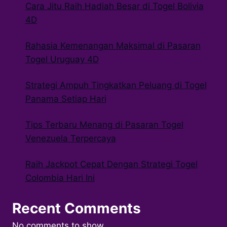
Cara Jitu Raih Hadiah Besar di Togel Bolivia
4D
Rahasia Kemenangan Maksimal di Pasaran
Togel Uruguay 4D
Strategi Ampuh Tingkatkan Peluang di Togel
Panama Setiap Hari
Tips Terbaru Menang di Pasaran Togel
Venezuela Terpercaya
Raih Jackpot Cepat Dengan Strategi Togel
Colombia Hari Ini
Recent Comments
No comments to show.