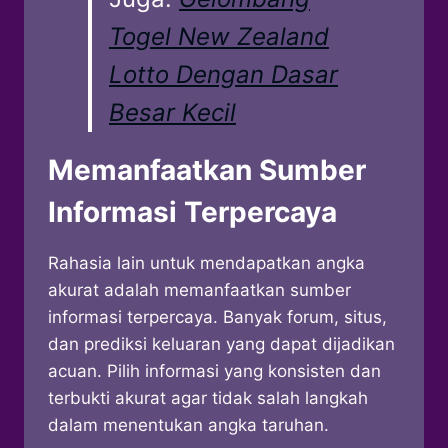
Togel New Zealand
Lotto Dengan Dasar
Besar Kecil
Memanfaatkan Sumber
Informasi Terpercaya
Rahasia lain untuk mendapatkan angka
akurat adalah memanfaatkan sumber
informasi terpercaya. Banyak forum, situs,
dan prediksi keluaran yang dapat dijadikan
acuan. Pilih informasi yang konsisten dan
terbukti akurat agar tidak salah langkah
dalam menentukan angka taruhan.