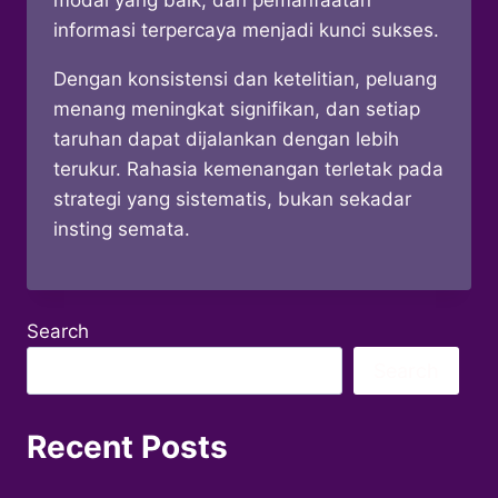
modal yang baik, dan pemanfaatan
informasi terpercaya menjadi kunci sukses.
Dengan konsistensi dan ketelitian, peluang
menang meningkat signifikan, dan setiap
taruhan dapat dijalankan dengan lebih
terukur. Rahasia kemenangan terletak pada
strategi yang sistematis, bukan sekadar
insting semata.
Search
Search
Recent Posts