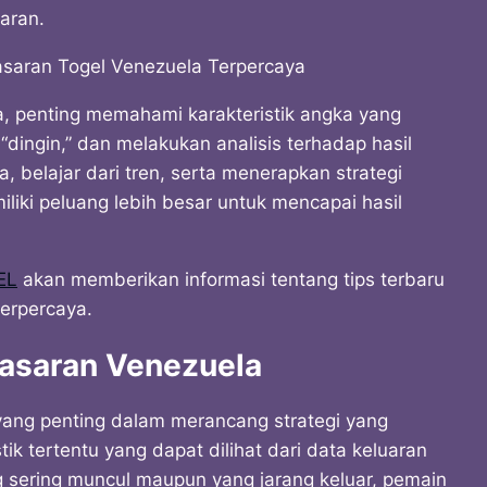
aran.
la, penting memahami karakteristik angka yang
dingin,” dan melakukan analisis terhadap hasil
 belajar dari tren, serta menerapkan strategi
iliki peluang lebih besar untuk mencapai hasil
EL
akan memberikan informasi tentang tips terbaru
erpercaya.
Pasaran Venezuela
ang penting dalam merancang strategi yang
stik tertentu yang dapat dilihat dari data keluaran
sering muncul maupun yang jarang keluar, pemain