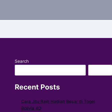
Search
Search
Recent Posts
Cara Jitu Raih Hadiah Besar di Togel
Bolivia 4D