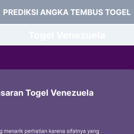
PREDIKSI ANGKA TEMBUS TOGEL
Togel Venezuela
asaran Togel Venezuela
 menarik perhatian karena sifatnya yang