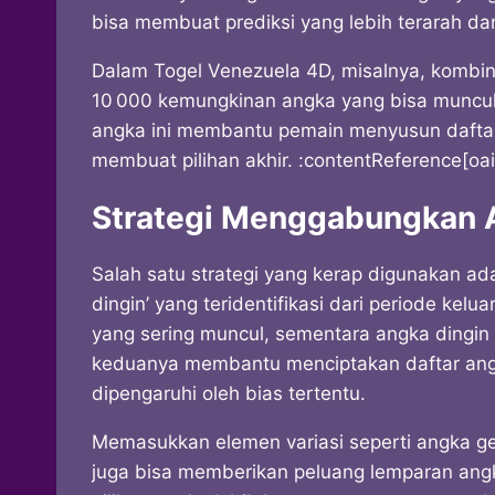
bisa membuat prediksi yang lebih terarah dan
Dalam Togel Venezuela 4D, misalnya, kombin
10 000 kemungkinan angka yang bisa muncul. 
angka ini membantu pemain menyusun daftar
membuat pilihan akhir. :contentReference[oai
Strategi Menggabungkan 
Salah satu strategi yang kerap digunakan a
dingin’ yang teridentifikasi dari periode k
yang sering muncul, sementara angka dingin 
keduanya membantu menciptakan daftar angka
dipengaruhi oleh bias tertentu.
Memasukkan elemen variasi seperti angka gen
juga bisa memberikan peluang lemparan ang