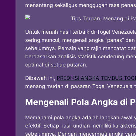
menantang sekaligus menggugah rasa penas
Untuk meraih hasil terbaik di Togel Venezue
sering muncul, mengenali angka “panas” dan “
sebelumnya. Pemain yang rajin mencatat data,
berdasarkan analisis statistik cenderung mem
optimal di setiap putaran.
Dibawah ini,
PREDIKSI ANGKA TEMBUS TOG
menang mudah di pasaran Togel Venezuela t
Mengenali Pola Angka di 
Memahami pola angka adalah langkah awal y
efektif. Setiap hasil undian memiliki karakteri
sebelumnya. Dengan mencermati angka yang 