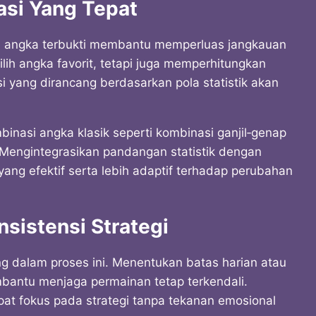
si Yang Tepat
 angka terbukti membantu memperluas jangkauan
lih angka favorit, tetapi juga memperhitungkan
i yang dirancang berdasarkan pola statistik akan
nasi angka klasik seperti kombinasi ganjil‑genap
 Mengintegrasikan pandangan statistik dengan
yang efektif serta lebih adaptif terhadap perubahan
sistensi Strategi
 dalam proses ini. Menentukan batas harian atau
mbantu menjaga permainan tetap terkendali.
at fokus pada strategi tanpa tekanan emosional