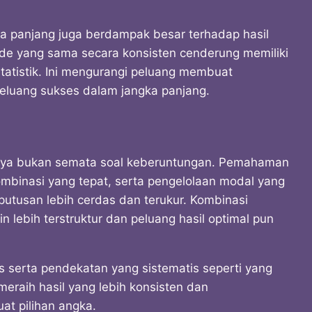
ka panjang juga berdampak besar terhadap hasil
e yang sama secara konsisten cenderung memiliki
atistik. Ini mengurangi peluang membuat
eluang sukses dalam jangka panjang.
aya bukan semata soal keberuntungan. Pemahaman
ombinasi yang tepat, serta pengelolaan modal yang
tusan lebih cerdas dan terukur. Kombinasi
in lebih terstruktur dan peluang hasil optimal pun
s serta pendekatan yang sistematis seperti yang
meraih hasil yang lebih konsisten dan
t pilihan angka.