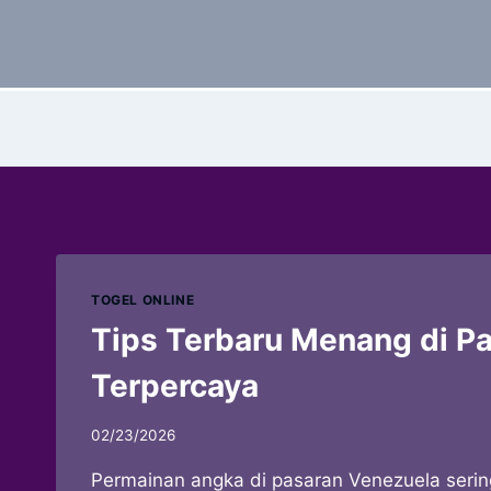
Skip
to
content
TOGEL ONLINE
Tips Terbaru Menang di P
Terpercaya
02/23/2026
Permainan angka di pasaran Venezuela sering