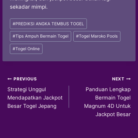
sekadar mimpi.
Post
#
PREDIKSI ANGKA TEMBUS TOGEL
Tags:
#
Tips Ampuh Bermain Togel
#
Togel Maroko Pools
#
Togel Online
Post
PREVIOUS
NEXT
Strategi Unggul
Panduan Lengkap
navigation
Mendapatkan Jackpot
Bermain Togel
Besar Togel Jepang
Magnum 4D Untuk
Jackpot Besar