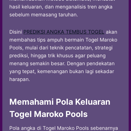
hasil keluaran, dan menganalisis tren angka
sebelum memasang taruhan.
Disini
PREDIKSI ANGKA TEMBUS TOGEL
akan
membahas tips ampuh bermain Togel Maroko
Pools, mulai dari teknik pencatatan, strategi
prediksi, hingga trik khusus agar peluang
menang semakin besar. Dengan pendekatan
yang tepat, kemenangan bukan lagi sekadar
harapan.
Memahami Pola Keluaran
Togel Maroko Pools
Pola angka di Togel Maroko Pools sebenarnya