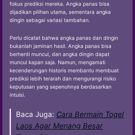
fokus prediksi mereka. Angka panas bisa
dijadikan pilihan utama, sementara angka
dingin sebagai variasi tambahan.
Perlu dicatat bahwa angka panas dan dingin
bukanlah jaminan hasil. Angka panas bisa
berhenti muncul, dan angka dingin dapat
muncul kapan saja. Namun, mengamati
kecenderungan historis membantu membuat
prediksi lebih terarah dan mengurangi risiko
keputusan yang sepenuhnya berdasarkan
intuisi.
Baca Juga:
Cara Bermain Togel
Laos Agar Menang Besar