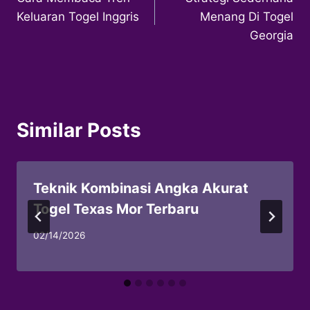
navigation
Keluaran Togel Inggris
Menang Di Togel
Georgia
Similar Posts
Teknik Kombinasi Angka Akurat
Togel Texas Mor Terbaru
02/14/2026