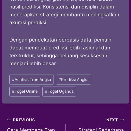
hasil prediksi. Konsistensi dan disiplin dalam
menerapkan strategi membantu meningkatkan
akurasi prediksi.
Dengan pendekatan berbasis data, pemain
dapat membuat prediksi lebih rasional dan
terstruktur, sehingga peluang kesuksesan
menjadi lebih besar.
Post
#
Analisis Tren Angka
#
Prediksi Angka
Tags:
#
Togel Online
#
Togel Uganda
Post
PREVIOUS
NEXT
Cara Membaca Tren
Strategi Sederhana