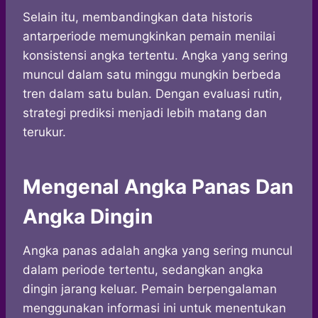
Selain itu, membandingkan data historis
antarperiode memungkinkan pemain menilai
konsistensi angka tertentu. Angka yang sering
muncul dalam satu minggu mungkin berbeda
tren dalam satu bulan. Dengan evaluasi rutin,
strategi prediksi menjadi lebih matang dan
terukur.
Mengenal Angka Panas Dan
Angka Dingin
Angka panas adalah angka yang sering muncul
dalam periode tertentu, sedangkan angka
dingin jarang keluar. Pemain berpengalaman
menggunakan informasi ini untuk menentukan